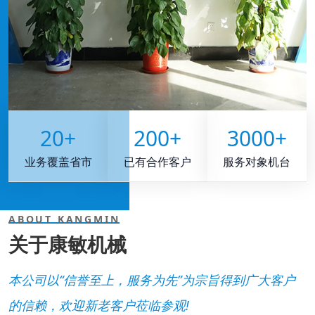
20
+
200
+
3000
+
业务覆盖省市
已有合作客户
服务对象机台
ABOUT KANGMIN
关于康敏机械
本公司以“信誉至上，服务为先”为宗旨得到广大客户
的信赖，欢迎新老客户莅临参观!