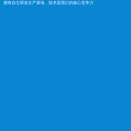
拥有自主研发生产基地，技术是我们的核心竞争力