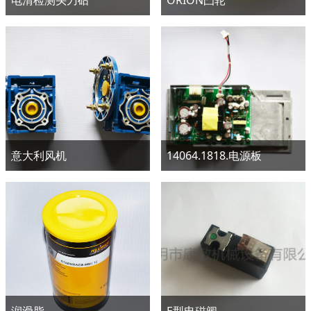
电清检测头刀砧
ORION凸轮
意大利风机
14064.1818.电源板