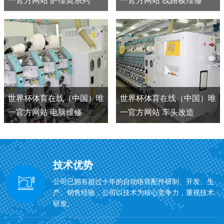
一官方网站 萨维奥系列
一官方网站 线路板维修
世界杯体育在线（中国）唯
世界杯体育在线（中国）唯
一官方网站 电脑维修
一官方网站 车头改造
技术优势
公司已拥有超过十年的自动络筒配件研制、开发、生
产、销售经验，公司以技术为核心竞争力，重视技术
研发。