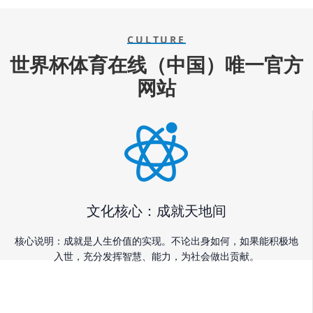
CULTURE
世界杯体育在线（中国）唯一官方
网站
文化核心：成就天地间
核心说明：成就是人生价值的实现。不论出身如何，如果能积极地
入世，充分发挥智慧、能力，为社会做出贡献。