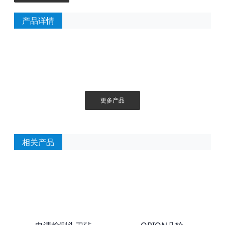
产品详情
更多产品
相关产品