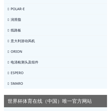
POLAR-E
润滑脂
线路板
意大利游动风机
ORION
电清检测头及组件
ESPERO
SMARO
世界杯体育在线（中国）唯一官方网站