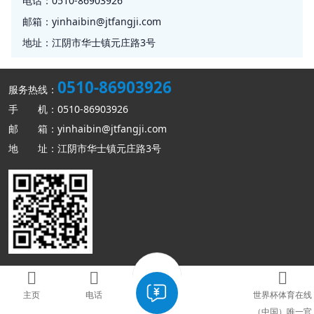
电话：
0510-86903926
邮箱：
yinhaibin@jtfangji.com
地址：
江阴市华士镇元庄路3号
0510-86903926
服务热线：
手 机：0510-86903926
邮 箱：yinhaibin@jtfangji.com
地 址：江阴市华士镇元庄路3号
扫一扫关注我们
主页
电话
世界杯体育在线
Copyright © 世界杯体育在线（中国）唯一官方网站 版权所有
网站
（中国）唯一官