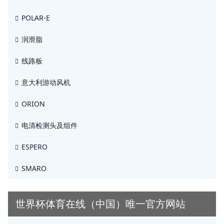
POLAR-E
润滑脂
线路板
意大利游动风机
ORION
电清检测头及组件
ESPERO
SMARO
世界杯体育在线（中国）唯一官方网站