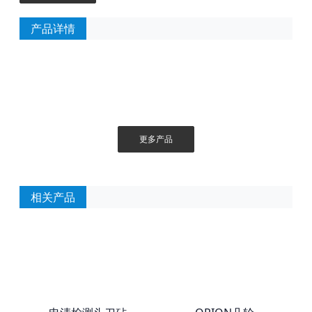
产品详情
更多产品
相关产品