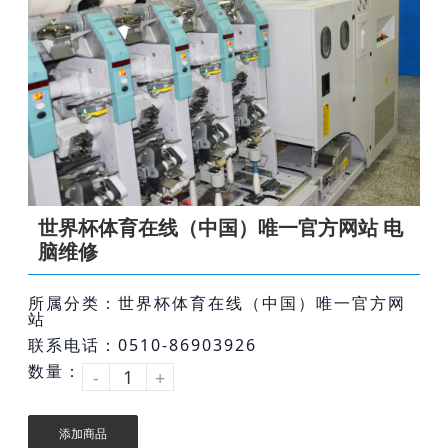
世界杯体育在线（中国）唯一官方网站 电
脑维修
所属分类：世界杯体育在线（中国）唯一官方网
站
联系电话：0510-86903926
数量：
-
+
添加商品